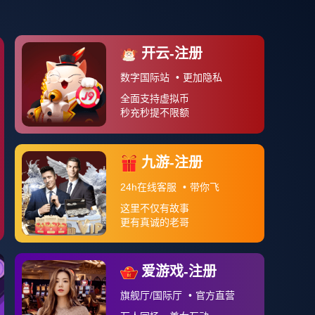
中文版
English