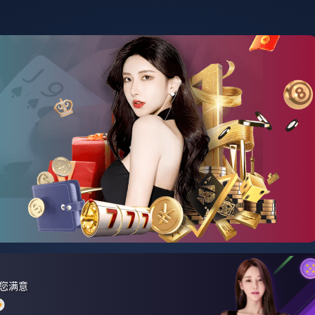
yun确保数据精准可靠。
实时比分
国际足球