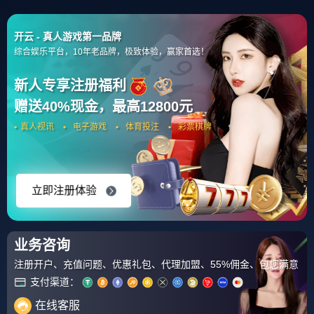
开云专注提供全球足球篮球赛事即时比分直播服务，kaiyun确保数据精准可靠。
中文版
English
Web navigation
沪ICP证3223452号KAIYUN SPORTS
Z-BlogPHP 1.7.4
中文版
English