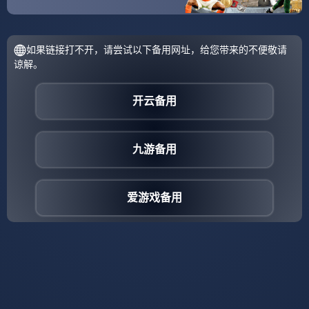
的冷静和统治力，他不仅在中场承担着串联攻防的重任，更在防守端
不遗余力地回抢、卡位，数据显示，上半场巴雷拉的跑动距离就已经
突破7公里，拦截次数和成功对抗数均列全队第一——他不是传统意义
上的组织大师，却是用鲜血和汗水浇灌球队前行的“铁血引擎”。
下半场，风云再起，丹麦队明显加强了针对性的压迫，两名中场球员
像影子一样紧贴巴雷拉，试图切断他与队友之间的联系，这一招一度
让德国队的进攻陷入混乱，失误增多，丹麦队趁机发动几次有威胁的
反击，其中一次单刀机会险些改写比分，幸运的是德国门将奋勇出击
化解了危机，比赛进行到第63分钟，安联球场的空气几乎凝固——丹
麦队获得前场任意球机会，皮球开入禁区后形成混战，对方前锋倒钩
射门，德国队后卫在门线上将球解围，慢镜头显示解围动作刚好在皮
球整体越过门线之前完成，逃过一劫的德国队如梦初醒，而导演反攻
的,依然是那个无所不在的巴雷拉。
第71分钟，全场最关键的转折点出现，德国队左路发动攻势，连续一
脚传递撕开丹麦防线的一角，巴雷拉从人群中突然杀出，接球后在禁
区左侧用一个极其逼真的假动作晃开防守球员，随后横向带球两步，
起右脚兜射远角！舒梅切尔做出极限扑救，指尖触到皮球，但球还是
擦着立柱内侧飞入网窝——2-1！安联球场陷入疯狂，这粒进球将巴雷