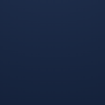
拉的个人能力展现得淋漓尽致：冷静的判断、精湛的脚下技术、以及
关键时刻敢于承担责任的大心脏，值得一提的是，进球后巴雷拉第一
时间召集队友围在一起，高声呼喊着“保持专注”，而不是独自庆祝
——这才是真正的领袖风范。
随后的20分钟，丹麦队发起总攻，德国队门前风声鹤唳，巴雷拉几乎
回撤到中卫位置参与防守，用一次次奋不顾身的铲球和头球解围捍卫
着球队的领先优势，当丹麦队最后一次角球进攻被德国队头球解围
时，主裁判吹响终场哨，巴雷拉累得直接瘫倒在草皮上，汗水与泥土
混在一起,但他的脸上却挂着最灿烂的笑容。