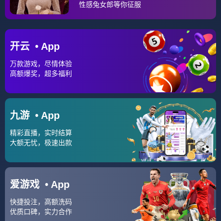
真正让比赛天平倾斜的，是喀麦隆那令人窒息的防守反击战术，他们
并不追求控球率，而是耐心地在后场布下天罗地网，等瑞典大举压上
之后，再用最快的速度将球送到前场，而这份战术最完美的执行者,正
是费利克斯。
第43分钟，费利克斯在中场附近接到队友的拦截传球，他没有丝毫犹
豫，一个急停变向直接甩开了两名瑞典防守球员的夹击，紧接着，他
用外脚背送出一记时速惊人的斜长传，皮球跨越了将近四十米的草
皮，精准地落到了左路突击队友的脚下，虽然那一次单刀最终被瑞典
门将扑出，但费利克斯的这次传球,已经让整个瑞典防线惊出一身冷
汗。
真正的高潮出现在下半场第67分钟，瑞典队在一次角球进攻中被喀麦