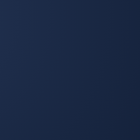
摆渡，后点包抄的球员铲射破门，2比0！整个上半场，加纳
过是一场单方面的碾压。
两名边锋的速度冲击墨西哥防线，第55分钟，加纳获得前
接近破门的一次机会，墨西哥的防线虽然承受了压力，却始
守，第68分钟，墨西哥打出一连串令人眼花缭乱的配合：
登场的贝加脚下，他晃过门将后推射空门，把比分改写为3比
利克斯。
精准的直塞，将球送向加纳防线身后，费利克斯如猎豹般启
都聚焦在这位被球迷称为“冷面杀手”的锋线王牌身上。
堵的门将，从远角缓缓坠入网窝，4比0！这粒进球彻底杀
没有狂喜，只有一种冰冷却坚定的王者之气——仿佛这一切