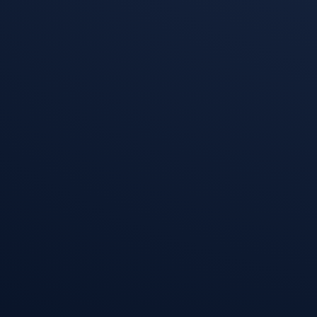
对于墨西哥
苦涩，但面
世界杯从来
费利克斯的
Prev:开