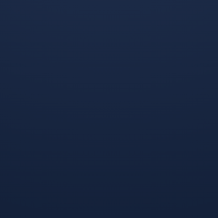
算之中。
完美的战术，无解的执行力
比0的悬殊比分碾压加纳,毫无争议地锁定小组头名，从数据上看，墨西哥
更重要的是，他们在关键的头名之争中，展现出的不仅是技术上的优势，
美诠释了什么是“碾压”：不仅仅是比分上的悬殊，更是从第一分钟到最
一击，则像是整场比赛的点睛之笔——他用最写意的方式，为这场头名之