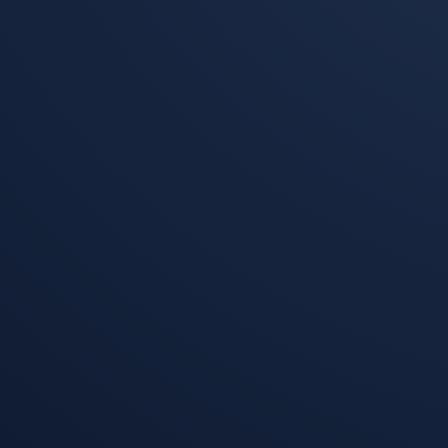
都在他的计
盘点：
墨西哥以4
达89%，
这场比赛完
的那次致命