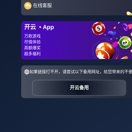
河南燕山开云网络科技有限公司
河南省郑州市经济开发区哈航海东
路152号
世界杯小组
0371-12345678
——谁赢，
KAIYUNSPORTS@163.com
洲顶级联赛
利克斯的致
上半场
比赛伊始,
后发动快速
入网——1