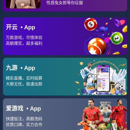
成加罚，2+1！花园球馆的声浪第一次达到峰值。
但这只是序曲，快船迅速调整，派上最佳外线防守者对他进行贴身缠
斗，布伦森的回应是：
绝对的冷静与超越年龄的篮球智慧。
他不再急
于个人攻击，而是像一位顶尖的棋手，开始阅读并操控全局，他利用
自身巨大的进攻威胁，连续为外线队友送出“炮弹输送”，两次助攻底
角空位的队友命中关键三分，当快船防线因忌惮他的传球而再度外扩
时，杀机再现，比赛最后三分钟，比分紧咬，布伦森在弧顶面对伦纳