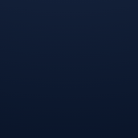
正如赛后新闻发布会上意大利主帅所言：“我们不是某一个人的球队，
今天你们看到了迪亚斯的闪耀，但更看到了这支球队如何为了彼此而
奔跑、拼抢和传球，当11个人像一个人那样思考时，这就是最可怕的
意大利。”
这场4比0的横扫，不仅让意大利队在A组占据出线主动权，更向世界
展示了蓝衣军团的全面复苏，而迪亚斯与队友之间的默契配合，也注
定将成为2026世界杯上最令人难忘的风景线之一，当蓝衣军团以这般
姿态前行,谁敢说他们不能重演2006年的辉煌？
Prev:开云体育入口-中亚铁骑的逆袭，乌兹别克斯坦绝地翻盘，B费一
剑封喉点燃A组战火
Next:开云体育-中亚铁骑踏破欧陆壁垒，乌兹别克斯坦爆冷击败保加
利亚，加维闪耀全场