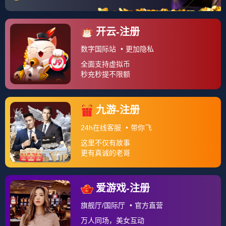
仅是对他个人完美表现的致敬，更是对这支焕然一新的意大利队的最
高礼赞，在这场世界杯A组的关键较量中，意大利以4比0横扫保加利
亚，用一场酣畅淋漓的胜利，向全世界宣告：蓝衣军团,回来了。
赛前，舆论普遍认为这将是一场势均力敌的强强对话，保加利亚队在
预选赛中表现出色，拥有多名效力于欧洲五大联赛的球员，其防守反
击战术曾让多支强队吃尽苦头，意大利队虽然在曼奇尼离任后经历了
短暂动荡，但新帅上任后迅速完成了战术革新和阵容年轻化，外界猜
测，两支风格迥异的球队相遇，大概率会是一场胶着的拉锯战，比赛
进程却出乎所有人预料——意大利队从第一分钟起就展现出了令人窒
息的统治力。