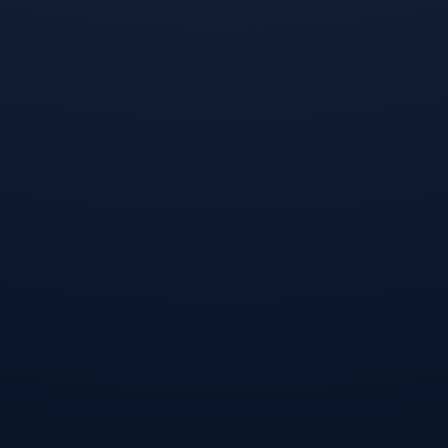
并一击致命，这不仅是防守反击战术的胜利，更是耐心、纪律和执行
力在极限高压状态下的胜利。
而对于日本队来说,这是一场令人扼腕的失利，他们整场比赛掌控着局
面，却输在了一次传球选择的不严谨、一次步调不一致的造越位尝试
上，这也是现代足球的残酷之处——你可以控制比赛九十分钟，但只
需要一秒钟的闪失，一切努力就会化为乌有。
2026年7月2日,多哈之夜，萨内的那一次致命一击，雷格拉吉的那一
套铁血战术，摩洛哥全队那一堵坚韧的“海堤”，共同书写了一段经
典，世界杯的魅力，正在于此。
Prev:开云体育官方网站-非洲雄狮怒吼！喀麦隆2-0完胜捷克，坎塞洛
王者归来导演B组焦点战
Next:开云体育官网-南美风暴席卷2026世界杯，秘鲁逆转巴西，奥斯
梅恩抢镜登顶
沪ICP证3223452号KAIYUN SPORTS
Z-BlogPHP 1.7.4
中文版