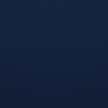
剩下的二十多分钟,摩洛哥队将防守反击战术发挥到了极致，他们回收
得更深，甚至放弃了对中圈弧的争夺，将全部兵力退缩到本方三十米
区域内，日本队发起了疯狂的反扑，连续换上了三名攻击型球员，围
着摩洛哥的禁区狂轰滥炸，但摩洛哥的防线像一块被锤打千百遍的精
铁，越打越硬，他们的每一次解围都干脆利落，每一次争顶都毫无畏
惧，伤停补时阶段，日本队获得前场任意球，球吊入禁区后引发混
战，日本后卫头球补射眼看就要越过门线，却被摩洛哥后卫马兹拉维
在门线上用大腿根部挡出，全场爆发出震耳欲聋的欢呼，那是一种几
乎要冲破天际的释然。
当主裁判吹响终场哨音时,摩洛哥队的球员们集体瘫倒在草坪上，有人
哭，有人笑，有人跪地祈祷，而日本队的球员们则黯然垂首，有人蹲
在地上久久不愿起身，有人用手捂着脸，泪水从指缝间滑落，这就是
足球，残酷而真实。
从战术角度复盘,摩洛哥的胜利堪称教科书级别的以弱胜强案例，他们
主动放弃控球，选择让对手承受控球进攻的体力消耗和焦灼感，同时
在防守端做到了近乎完美的层次保护与快速合围，最关键的一点在
于，他们抓住了全场寥寥可数的反击机会中唯一一次实质性的破绽，