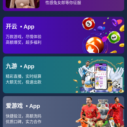
他的战术板上,写着一个大胆的计划：放弃控球，放弃中场纠缠，用最
纯粹的防守反击，赌上一切，这场比赛，摩洛哥排出了一个几乎令人
窒息的三中卫体系——阿什拉夫和马兹拉维回撤至边翼卫位置，中场
三人组全部是工兵型球员，层层布防，目的只有一个：堵死日本队从
后场向前渗透的每一条通道。
比赛的前二十分钟,日本队控球率高达68%，传球次数几乎是摩洛哥的
两倍，但诡异的是，他们没有一次射正，摩洛哥队像一堵密不透风的
海堤，任凭日本队的传控如潮水般拍打，却岿然不动，日本队的核心
球员久保建英被死死夹防，每次拿球都有两到三人迅速围抢，他不得
不一次次回传后场，重新组织，看台上的日本球迷焦虑地挥舞着旗
帜，他们能感受到，自己的球队虽然数据占优，却始终无法在危险区
域形成真正的威胁。
摩洛哥等待着,他们在等待一种可能——一句不完美的传球，一次失
误，一次迟疑。
下半场第63分钟,机会终于来了。
日本队前场左侧界外球掷出,持球队员试图横敲中路，但传球路线被摩