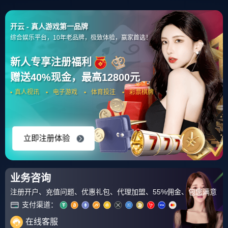
开云专注提供全球足球篮球赛事即时比分直播服务，kaiyun确保数据精准可靠。
中文版
English
Web navigation
Home
国际足球
Content
开云体育在线-萨内致命一击，摩洛哥铁血防守奏效，
2026世界杯生死战险胜日本
Publisher:开云世界杯2026
Time:2026-06-18
Number:77
2026年7月2日,多哈的夜色如墨，哈利法国际体育场内，六万名球迷
的呐喊声几乎要将穹顶掀翻，这是一场名副其实的生死战——世界杯
小组赛最后一轮，摩洛哥对阵日本，胜者晋级十六强，败者回家，这
个夜晚，注定要载入世界杯史册。