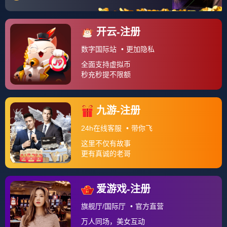
的战术——无情的快速反击，将塞尔维亚钢铁防线刺得千疮百孔，比
分定格在4:1，墨西哥迎来了一场辉煌的大胜，而全场最闪耀的星，不
是任何人，是属于阿兹特克军团那一道道撕裂夜空的光影。
关于这场比赛,有一个名字意外地成为绕不开的焦点——埃尔林·哈兰
德，这听起来充满了悖论：一个为败军之将打入挽回颜面一球的射
手，如何能与“表现抢眼”联系在一起？这恰恰是这场对决最大的魅力
所在：英雄的孤独，在团队的胜利面前，被衬得愈发悲壮。
从开场的第一分钟起,墨西哥人就亮出了獠牙，他们没有选择与塞尔维
亚在中场纠缠，而是主动回收阵型，摆出一副“请君入瓮”的姿态，塞
尔维亚人果然中计，拥有哈兰德、米林科维奇和塔迪奇的他们，自信
满满地压上进攻，试图用身高和力量的优势尽早破局，但墨西哥队后
防线却如铜墙铁壁，尤其是两名中卫对哈兰德实施了极具侵略性的绕
前与包夹防守，挪威“魔人”每一次试图接球，都至少有一名墨西哥球
员贴在他的腰眼上，另一人则随时准备从侧翼截断传球线路。
这正是墨西哥主帅精心布置的陷阱：集中兵力掐死哈兰德的接球路
线，逼迫塞尔维亚其他球员在中路进行并不擅长的短传渗透，一旦塞
队传球失误，或者射门被门将奥乔亚稳稳抱住，墨西哥的噩梦反击便