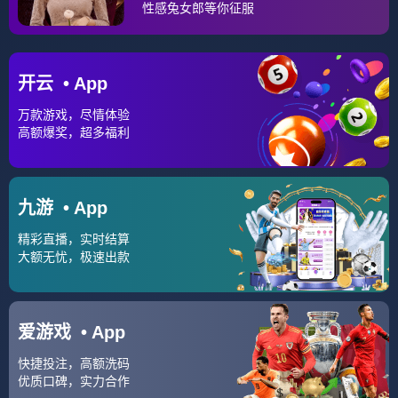
瞬间启动。
比赛第17分钟,转折点出现，塞尔维亚一次边路传中被解围，墨西哥中
场核心查韦斯不停球直接向前端给边锋洛萨诺，塞尔维亚整条防线还
在前压的惯性中，洛萨诺得球时面前是一片堪比球场的开阔地，他瞬
间变向加速，如同一柄淬毒的匕首直插禁区右肋，塞尔维亚后卫回追
时已无法阻挡他的脚步，只能无奈地目送洛萨诺兜出一脚美妙弧线，
挂入远角，1:0。