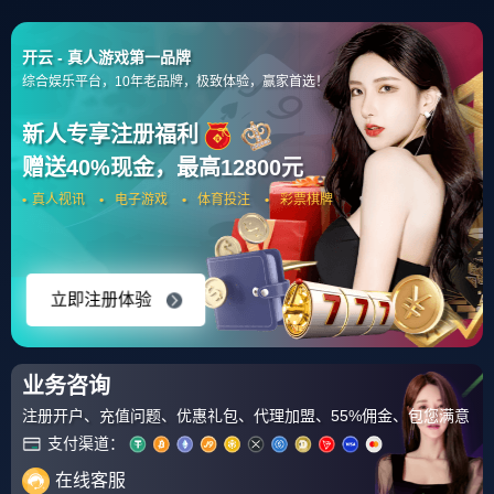
开云专注提供全球足球篮球赛事即时比分直播服务，kaiyun确保数据精准可靠。
中文版
English
Web navigation
Home
赛程公布
Content
开云官网-极速风暴席卷赛场，墨西哥闪电战击溃塞尔
维亚，哈兰德独木难支
Publisher:开云世界杯2026
Time:2026-06-29
Number:819
卡塔尔湾的夜风吹不散球场内的狂热,2026年世界杯小组赛F组迎来一
场备受瞩目的豪门对决，中北美劲旅墨西哥迎战欧洲劲旅塞尔维亚，
原以为这将是势均力敌的拉锯战，却在哨响之后的短短三十五分钟
内，沦为一场摧枯拉朽的单方面碾压，墨西哥人用现代足球中最致命