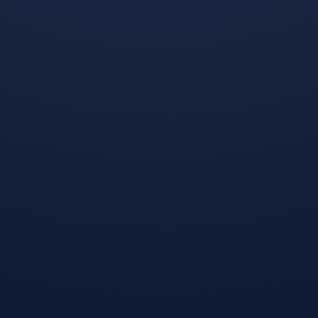
这场比赛最令人印象深刻的是克罗地亚的年轻化转型已经初见成效,过
去人们常说“老迈的克罗地亚”，但今天我们看到了一支既保持传统控
球优势，又充满速度和活力的全新格子军团，莫德里奇虽然已经年过
四十，但他的智慧和经验依然是这支球队最宝贵的财富，而罗德里戈
等新生代球员的崛起，则为这支球队注入了新的活力，这样的克罗地
亚，绝对有实力在本届世界杯上走得更远。
当终场哨声响起时,比分牌上显示着三比零的比分，C组强强对话以克
罗地亚的完胜告终，而罗德里戈凭借一传一射的出色表现，毫无悬念
地当选了本场比赛的最佳球员，他用实际行动证明了自己配得上身穿
克罗地亚球衣，也向世界宣告了一个全新的克罗地亚时代的到来，对
于伊朗队来说，这场失利虽然惨痛，但或许能让他们更加清醒地认识
到与世界顶级球队之间的差距。
世界杯的赛场上永远充满变数,但有一点可以肯定：拥有控球优势和天