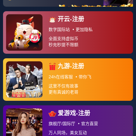
老化的问题一直备受质疑，比赛的结果却让所有人大跌眼镜——克罗
地亚以一场酣畅淋漓的大胜横扫伊朗，用近乎完美的表现为本届世界
杯的征程打响了第一枪。
比赛从一开始就呈现出一边倒的态势,克罗地亚人用他们标志性的控球
战术牢牢掌控着比赛节奏，从第一分钟起，中场铁三角莫德里奇、科
瓦契奇和布罗佐维奇就展开了令人窒息的传控配合，伊朗队试图用高
压逼抢来破坏克罗地亚的节奏，但他们很快发现，这几乎是不可能完
成的任务，克罗地亚球员之间的短传配合如同行云流水，每一次接
应、每一次转移都显得游刃有余，上半场仅仅进行了十五分钟，克罗
地亚的控球率就已经高达百分之七十二，而伊朗队几乎连球都碰不到
几次。