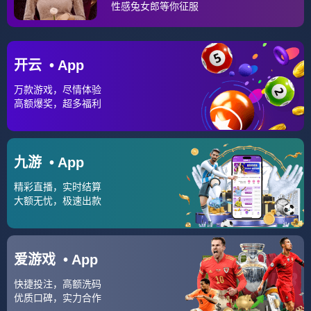
上半场第23分钟，阿根廷率先打破僵局，梅西在中场送出精妙直塞，
劳塔罗·马丁内斯心领神会，反越位成功后推射远角得手，1比0，阿根
廷取得领先，加拿大并未因此慌乱，仅仅8分钟后，他们便作出了回
应，这一次，是哈基米的个人表演，他在右路接到队友传球后，先是
假动作晃过阿根廷边后卫，随即内切突入禁区，在两名防守球员的夹
击下果断起脚，皮球划出一道弧线直挂球门死角，1比1，加拿大将比
分扳平，哈基米怒吼着庆祝，他的速度、技术与冷静在这一刻完美融
合,闪耀全场。