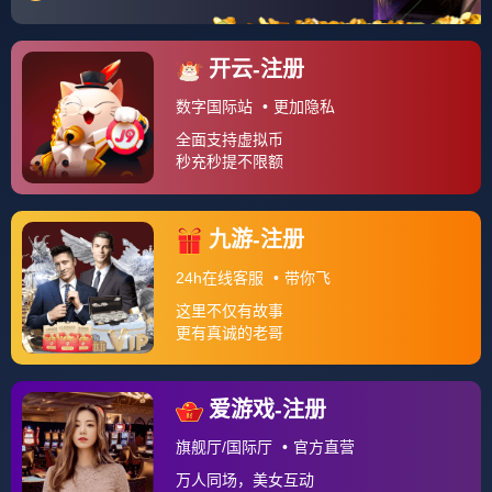
球，以2比1险胜加拿大，艰难锁定小组头名，而在这场比赛中，最令
人瞩目的，无疑是摩洛哥巨星哈基米在加拿大队阵中的闪耀表现,以及
两支球队在攻守转换间展现出的流畅与张力。
比赛伊始，双方就毫无保留地展开对攻，阿根廷队依旧延续着他们标
志性的传控打法，梅西在中场穿针引线，迪马利亚在边路如风驰电
掠，而加拿大队则展现出令人惊讶的自信与侵略性，他们用高强度的
逼抢和快速反击不断冲击阿根廷的防线，在这场头名之争中，谁都不
愿退让半步,每一次球权的争夺都充满了火药味。