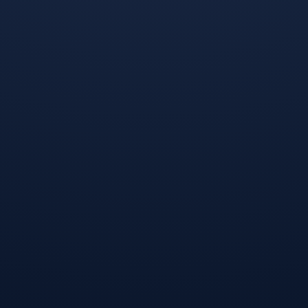
根廷防线，两次险些助攻队友得分，一次远射被阿根廷门将神勇扑
出，他的体能似乎永不枯竭，每一次攻防转换中，都能看到他高速往
返的身影，足球有时候就是这样残酷——个人英雄主义的光芒，终究
无法照亮整体实力的差距，阿根廷凭借更为丰富的经验和更高效的进
攻手段,将2比1的比分保持到了终场哨响。
这场比赛，是世界杯小组赛阶段最精彩的对决之一，阿根廷展现了传
统豪门的底蕴与韧性，在强强对话中笑到了最后，而加拿大，尽管输
掉了比赛，却赢得了尊重，尤其是哈基米，他用一场闪耀全场的表
现，向世界宣告了自己作为顶级边路球员的实力，攻守转换的流畅，
为这场头名之争增添了无数华彩乐章，当阿根廷人欢呼着锁定小组第
一时，哈基米微微低垂的头颅和紧握的拳头，已经在告诉所有人——
这，绝不是他在世界杯舞台上的终点，这场惊心动魄的强强对话,必将
成为本届世界杯最令人难忘的经典战役之一。
Prev:开云体育平台APP-蓝衣军团闪耀2026，齐耶赫致命一击，意大
利完胜乌兹别克斯坦
Next:世界杯2026-致命一瞬，2026世界杯C组，凯恩压哨绝杀书写不