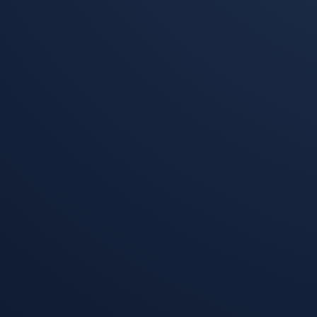
导演了这场