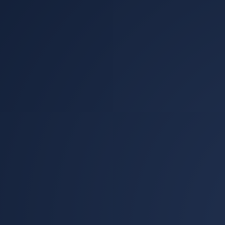
是一个战术
等级上的碾
兽”。
比赛的转折
磕，魔术般
暴力美学的
裂痕开始出
随后的比赛
一次次策应
身”，甩头
不是一个人