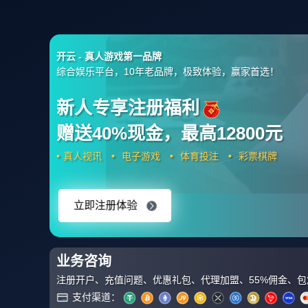
开云专注提供全球足球篮球赛事即时比分直播服务，kai
首页
赛程公布
世界杯热点
Contact us
Home