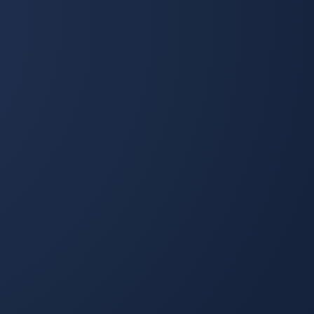
却一脚将球踢向了看台，错失了上演帽子戏法的机会，那一
，在这场足以载入世界杯史册的强强对话中，卢卡库用他的统
足坛最顶尖的中锋之一，他不仅闪耀了全场,更以一己之力