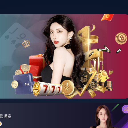
yun确保数据精准可靠。
实时比分
国际足球
世界杯热点
Content