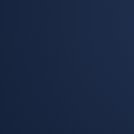
卢卡库的闪
刻，他抱头
治力、他的