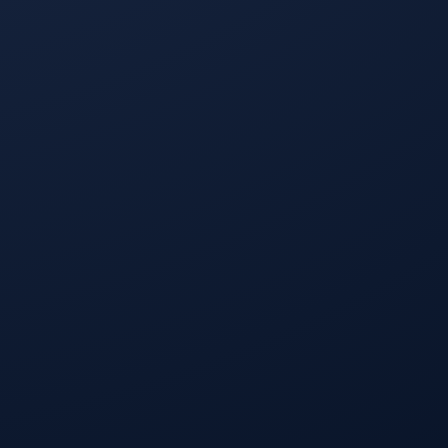
子。”而姆巴佩只是微微一笑：“足球从来不是一个人的游
场关于信念与逆转、团队与个人、传统与创新的伟大演出，足
拉圭