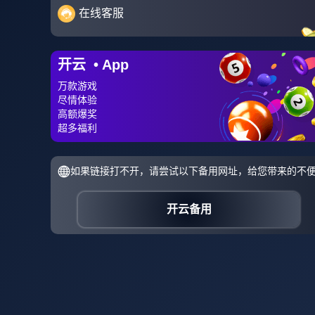
河南燕山开云网络科技有限公司
河南省郑州市经济开发区哈航海东
路152号
2026年
0371-12345678
这场比赛的
KAIYUNSPORTS@163.com
命一击”的
比赛伊始，
门，瑞士1
歌声在球场
上半场结束
在2018
游的！”
下半场开始
433阵型
了沉睡的克