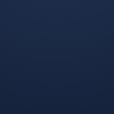
刀，刺穿了巴西队最后的心理防线。
丢球后的巴西彻底陷入混乱,内马尔情绪失控，与对手发生口角；维尼
修斯尝试突破却屡屡受挫；而巴西的后防线，则在迪亚斯的压迫下出
现了罕见的失误，第86分钟，秘鲁队抓住巴西后场传球失误，由替补
上场的格雷罗再下一城，2:0，秘鲁锁定胜局。
补时阶段,巴西队全线压上，却让秘鲁的反击更加从容，第90+3分钟，
迪亚斯在反击中助攻拉帕杜拉单刀破门，3:0！这个比分，彻底将巴西
队钉在了耻辱柱上。
当终场哨声响起时,秘鲁球员跪地庆祝，泪水与汗水交融在一起，而巴
西队，则像一群失去了国王的士兵，茫然地站在场地中央，内马尔双
手叉腰，仰望着天空，表情中写满了不甘与困惑，这场比赛，巴西队
的控球率达到62%，射门次数是秘鲁的两倍，但最终的比分却是0:3，
这再次证明，足球从来不是数据的堆砌，而是意志、战术与关键时刻
个人能力的对决。
秘鲁队的完胜,并非偶然，他们在防守端的纪律性、反击端的效率以及
关键时刻的冷静，都是这场“冰火之战”的取胜之匙，而迪亚斯的致命
一击，则将他的名字永远刻在了世界杯的历史上，这位饱受伤病困扰