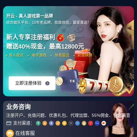
开云专注提供全球足球篮球赛事即时比分直播服务，kaiyun确保数据精准可靠。
中文版
English
Web navigation
Home
实时比分
Content
开云平台-冰火两重天，2026世界杯F组，秘鲁完胜巴
西，迪亚斯完成致命一击
Publisher:开云世界杯2026
Time:2026-06-25
Number:75
2026年7月,北美大陆的盛夏热浪尚未褪去，世界杯的战火却已在F组
点燃了一场足以载入史册的“冰火对决”，当足球王国巴西与安第斯山
脉的勇士秘鲁在绿茵场上狭路相逢时，没有人预料到，这场看似实力
悬殊的较量，会以一种近乎颠覆性的方式收场——秘鲁完胜巴西，而