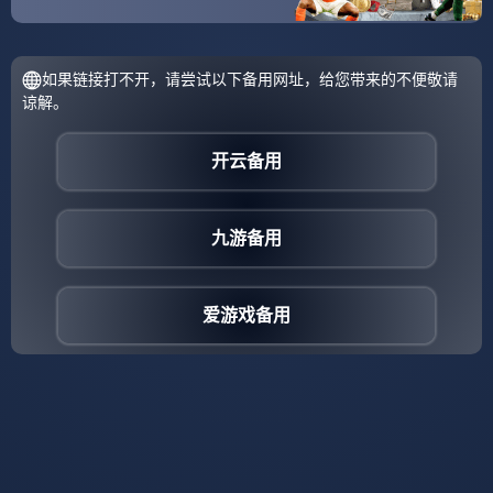
绕过人墙直挂死角，丹麦队将比分扳平，半场结束时,1比1的比分让整
个安联球场陷入短暂的沉寂。
下半场的转折：意志与智慧的胜利
易边再战，德国队明显加强了中场控制，第58分钟，京多安在禁区前
沿被绊倒，德国队获得位置极佳的任意球机会，基米希操刀主罚，皮
球划出一道美妙的弧线，绕过人墙后急速下坠，直入网窝，德国队再