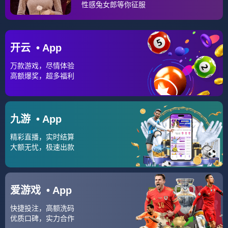
用一分钟时间连续完成了20次精准的长传吊射，每一个球都准确落入
远处的移动小球门中,赢得了全场观众的起立鼓掌。
这一刻，德布劳内仿佛不是旁观者，而是这场比赛的另一位主角，他
的存在，象征着足球世界中对技术与智慧的极致追求，正如赛后德国
媒体《图片报》所评价的那样：“德布劳内用他的双脚，为这场比赛写
下了一句诗意的注脚。”
比赛进程：德国队的韧性
回到比赛本身，德国队从一开始就展现出了强大的压迫力，主帅纳格
尔斯曼排出了经典的4-2-3-1阵型，菲尔克鲁格担任单箭头，穆西亚拉
和维尔茨在两翼游弋，京多安与基米希坐镇中场，丹麦队则依靠埃里
克森的组织与霍伊伦的冲击力,试图用快速反击撕裂德国防线。
上半场第28分钟，德国队率先打破僵局，穆西亚拉在左路内切后送出
精准直塞，菲尔克鲁格心领神会，一脚低射洞穿丹麦球门，整个进球
过程行云流水,仿佛一幅精密的机械图。
丹麦队并未就此缴械，上半场补时阶段，埃里克森主罚任意球，皮球