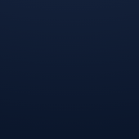
以用热爱与才华,成为全场最闪耀的存在。
2026年的夏天，属于世界杯，属于德国,也属于德布劳内。
Prev:开云体育世界杯-极速风暴，2026世界杯巅峰对决，英格兰vs芬
兰，巴雷拉铸就攻守转换新纪元
Next:世界杯2026-橙色风暴席卷B组，范戴克引领荷兰防线，瑞士爆
冷击败喀麦隆