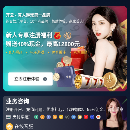
开云专注提供全球足球篮球赛事即时比分直播服务，kaiyun确保数据精准可靠。
中文版
English
Web navigation
Home
实时比分
Content
开云体育官网-王者归来，2026世界杯G组强强对话，
德国力克丹麦，德布劳内闪耀全场
Publisher:开云世界杯2026
Time:2026-06-26
Number:80
2026年的夏天，足球的激情再一次点燃了整个世界，在万众瞩目的世
界杯G组第二轮小组赛中，德国队与丹麦队上演了一场堪称经典的强
强对话，德国队以3比1力克丹麦，拿下关键三分，而在这场比赛中，
比利时传奇中场凯文·德布劳内——尽管并非德国人，却以他独特的魅