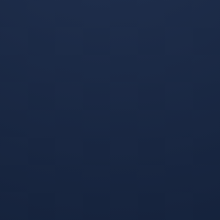
着巨大争议也要将德布劳内招入阵中——这个32岁的男人,拥有着改变
比赛走势的绝对才华。
89分钟的绝杀，改写历史的一脚
下半场，哥伦比亚队收缩防线，意图守住平局，德国队围着哥伦比亚
的禁区反复冲击，但无论是格纳布里的远射还是菲尔克鲁格的头球，
都被对方门将和后卫合力化解，时间一分一秒流逝,平局的比分对德国
队而言无异于失败。
第85分钟，沃勒尔做出了一个大胆的换人决定：撤下一名后卫，换上
第四前锋，这是赌博,是生死关头的全部押注。
第89分钟，德国队发起最后的攻势，穆西亚拉在左路突破后传中，哥
伦比亚后卫解围不远，皮球落到禁区弧顶，一瞬间，全场的目光聚焦
在那个穿着德国队10号球衣的比利时人身上——德布劳内，他站在那
里,如同一尊等待释放雷霆的雕像。
他没有停球，没有犹豫，迎着来球就是一记抽射，皮球带着强烈的下
旋和侧旋，先是向门框左侧飞去，在即将绕过人墙时突然变向，像一
枚被精准制导的导弹，直挂球门右上死角，奥斯皮纳飞身扑救，指尖