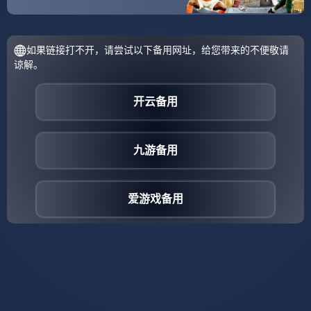
第43分钟，德布劳内在右路接到基米希的传球，他先是佯装外切，骗
过哥伦比亚边卫莫希卡，接着一个内切带走了两名防守球员的注意
力，就在所有人都以为他要远射时，他的右脚外脚背轻轻一撩，皮球
如同被施加了魔法一般，精准穿越哥伦比亚三人的封锁线，找到后插
上的穆西亚拉，年轻的穆西亚拉没有辜负这份礼物，一脚低射洞穿了
哥伦比亚门将奥斯皮纳的十指关,1比1！
那一刻，阿兹特克球场沸腾了，人们终于明白，为什么沃勒尔宁愿顶