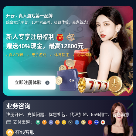
开云专注提供全球足球篮球赛事即时比分直播服务，kaiyun确保数据精准可靠。
中文版
English
Web navigation
Home
实时比分
Content
世界杯2026-英雄的黄昏与黎明，德布劳内用一记绝
杀，让2026世界杯G组战火燃至沸点
Publisher:开云世界杯2026
Time:2026-06-27
Number:104
2026年6月18日，墨西哥城阿兹特克体育场，当比赛时钟走到第89分
钟，比分牌上依然是刺眼的1比1，全场七万多名球迷的呐喊声几乎将
球场穹顶掀翻，德国队与哥伦比亚队的这场G组小组赛，已经杀红了
眼，所有人都在等待一个名字——凯文·德布劳内，而这位比利时传奇,