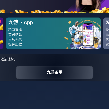
开云FIFA-铁血逆转惊世骇俗，莱万领袖群伦，伊拉克
Publisher:开云世界杯2026
Time:2026-06-
世界杯H组第二轮，一场注定载入史册的战役在卡塔尔卢赛尔体育场上演，
比1逆转北非劲旅摩洛哥，而波兰锋霸莱万多夫斯基在同一比赛日稍早的
激烈，这是一场关于意志、肌肉与战术智慧的极限碰撞，更是足球世界里
哥的肌肉风暴与伊拉克的窒息时刻
开场哨的那一刻起，摩洛哥队便向世人展示了他们何以成为非洲足球的新
了令人窒息的强硬，摩洛哥中场核心阿姆拉巴特与后防悍将阿格尔德，像
17分钟，摩洛哥前场抢断，边锋阿布德用一次野蛮的肩部冲撞撞开伊拉
的腰腹力量和弹跳，将球重重砸入网窝，1比0，摩洛哥的领先，建立在一
拉克队仿佛被逼入了角斗士的牢笼，他们的中场出球不断被拦截，身体对
的代价，看台上的伊拉克球迷面色凝重，全世界的评论员开始断言：这场
技术，是“血性”与“硬骨头”