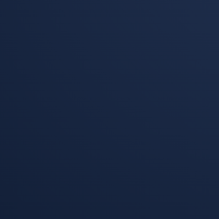
挡住了这记
全场比赛最
锋穆罕默德
踝的瞬间，
入球场，这
而在稍早些
巨大麻烦，
73分钟，
受伤危险的
全取决于净
终局：对抗
终场哨响，
没有美丽的
劣势时，“
墙前,最终
而莱万多夫