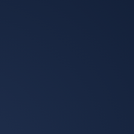
“以牙还牙”的姿态，重新定义了比赛的“强硬”，主帅卡塔
洛哥人展开最原始的肌肉对话，边后卫改用侵略性极强的贴
卜杜勒-卡里姆，以一种近乎“野蛮”的卡位，硬生生扛住了
睁，用额头狠狠将球砸向球门死角，皮球被摩洛哥门将布努
入网窝，1比1！这粒进球，没有华丽的配合，只有纯粹的