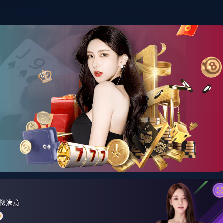
yun确保数据精准可靠。
实时比分
国际足球
实时比分
Content