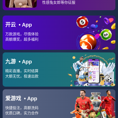
团队篮球美学，在这场比赛中，勇士全队助攻数达到惊人的38次，而
雄鹿仅有22次，斯蒂芬·库里虽然“只”得到26分，但送出了11次助攻；
德雷蒙德·格林更是以8分、12篮板、9助攻的准三双数据，完美诠释了
组织型前锋的角色，勇士的进攻如水银泻地，球的转移快速而精准，
每个人都在移动,每个人都在创造机会。
勇士的胜利是体系对个人的胜利，他们用流畅的传切配合破解了雄鹿
的防守，用快速的轮转补位限制了阿德托昆博和米德尔顿的发挥，当
雄鹿依靠球星单打艰难取分时，勇士则通过团队配合轻松得分，这种
对比凸显了篮球运动中一个永恒的主题：个人天赋与团队协作之间的
张力与平衡。
文班亚马的出现和勇士的成功，共同指向现代篮球的发展方向，像文
班亚马这样的“独角兽”型球员正在打破传统的位置概念，推动篮球向
更加全面、多维的方向发展，未来的篮球运动员可能需要同时具备内
线的高度、外线的技术和全面的防守能力，勇士的团队篮球哲学证
明，即使在巨星云集的时代，团队配合、无私分享和战术纪律仍然是
赢得比赛的关键。