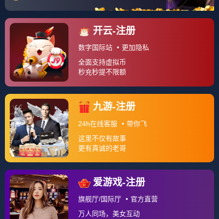
结局更是让人血脉贲张——美国队凭借萨内在伤停补时阶段的致命一
击，以4:3的大比分险胜泰国，赢得了一场酣畅淋漓却也惊心动魄的胜
利。
比赛一开始,美国队就展现了东道主的气势，开场仅第7分钟，美国队
前场打出精妙配合，中场核心麦肯尼送出一记手术刀般的直塞，前锋
佩皮顺势插上，赶在泰国门将出击之前捅射破门，1:0！玫瑰碗瞬间沸
腾，数万名美国球迷高唱国歌，仿佛胜利的天平已经倒向了主队，泰
国队并没有被这突如其来的打击击垮，作为亚洲足坛近年崛起的新势
力，泰国队脚下技术细腻，团队配合默契，他们迅速稳住了阵脚。
第23分钟,泰国队打出闪电反击，边锋乍卡攀在右路连续晃动后传中，
中锋当达在两名美国后卫的夹击下高高跃起，一记势大力沉的头球直
挂死角，将比分扳为1:1！玫瑰碗的欢呼声戛然而止，取而代之的是一
片惊讶的沉寂，美国队显然没有预料到对手的反扑如此凶狠，他们的
后防线开始出现慌乱，第38分钟，泰国队卷土重来，中场球员颂克拉
辛在禁区前沿一脚冷射，皮球擦着立柱飞入网窝，2:1！泰国队反超了
比分！半场结束前，美国队依靠一次角球机会，由后卫里姆头球破
门，才勉强将比分扳为2:2。