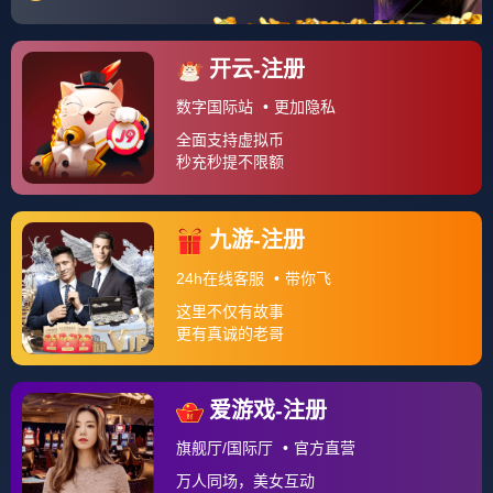
如铁塔般屹立的男人——范戴克，此范戴克并非荷兰那位传奇中卫，
而是乌兹别克斯坦队内一名与其同名、且同样司职中后卫的混血球
员，这位拥有荷兰血统的24岁年轻人，以一己之力撑起了中亚铁骑的
整条防线,成为了本场比赛当之无愧的英雄。
比赛从第一分钟起就充满了火药味，保加利亚作为欧洲传统中游劲
旅，虽然近年来成绩起伏不定，但依然拥有着不俗的战术素养和身体
对抗能力，他们开场后便主动压上，试图用高位逼抢和快速边路冲
击，打乱乌兹别克斯坦的防守部署，这支来自中亚的球队显然做了充
足的准备，在2026年世界杯的舞台上，他们不再是4年前那个略显稚
嫩的过客，他们用强劲的身体对抗、严密的防守落位以及快速的反击,
一次次让保加利亚的进攻无功而返。
而真正让乌兹别克斯坦稳住阵脚的，正是他们的后防核心——范戴
克，这位身披4号球衣的混血中卫，身材高大却不失灵活，覆盖范围极
大，下半场第17分钟，保加利亚发动了一次极具威胁的快速反击，前
锋德西瓦罗夫几乎形成了单刀之势，就在全场球迷屏住呼吸的瞬间，
范戴克从侧后方以不可思议的速度回追到位，在禁区弧顶完成了一次
干净利落的下地铲断，将皮球破坏出边线，这仅仅是他在本场比赛中