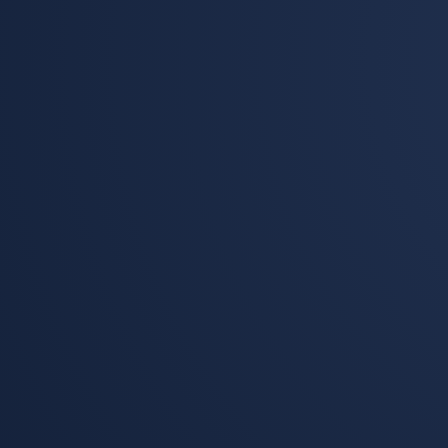
维尼修
如果说上半
速，像跳桑
的维尼修斯
这粒进球背
统，他迅速
已不再属于
战术博
罗马尼亚主
术效果显著
哥斯达黎加