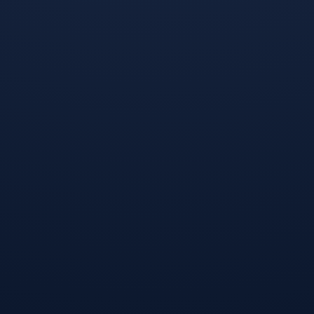
的是罗马尼亚的整体韧性,哥斯达黎加在下半场换上了高中锋，试图通过
金汤，全场争顶成功率高达78%，第88分钟，当替补上场的米赫伊勒在
高唱起《勇士之歌》，歌声穿透雨幕，宣告一场历史性的胜利。
启示：足球版图的改写
意义远超小组出线,自1998年后，罗马尼亚再未突破世界杯小组赛，而
姆等经验丰富的悍将，更有佩特雷、帕帕尼科拉乌等意志坚定的防守球员
传统格局都可能被打破。
并非弱者,他们在前两场比赛中展现出了中美洲球队的顽强，尤其是对阵
——当对手拥有真正意义的“爆点”时，他们缺乏应对方案，足球世界没
赛后走向罗马尼亚球迷区,将球衣抛上看台时，无数人泪流满面，这一刻
从来都是创造奇迹的舞台，而2026年的夏天，这个舞台属于他们——用
的星空下,罗马尼亚人用一场完胜告诉世界：足球的意义，从来不只是胜
开出花来的承诺，而维尼修斯，正是那朵在最坚硬土壤中绽放的玫瑰。