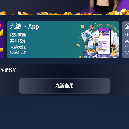
育入口-东欧铁骑踏破中北美雄鹰，2026世界杯关键战
史
Publisher:开云世界杯2026
Time:2026-06-
世界杯小组赛的战火,在北美大陆的盛夏中燃烧得愈发炽烈，当罗马尼亚与
将手握淘汰赛入场券，败者则可能提前告别世界杯舞台，在一场充满戏剧
的幕后英雄，正是那个身披10号战袍、用速度与天赋撕裂对手防线的巴
流：生死战前的心理博弈
轮,罗马尼亚一胜一平积4分，哥斯达黎加一胜一负积3分，这意味着，只
算净胜球的命运，赛前，外界普遍看好进攻犀利的罗马尼亚，但哥斯达黎
边后卫身后是致命空当。”
始就偏离了哥斯达黎加的剧本,第12分钟，维尼修斯在左路如一把尖刀般
过门将指尖，落在后点包抄的斯坦丘脚下，罗马尼亚队长迎球怒射，1比