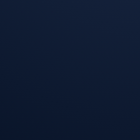
更令人惊叹
面防守固若
马尼亚球迷
意义与
这场胜利的
丘、马克西
能量，任何
哥斯达黎加
他们的命门
所有努力。
当维尼修斯
雄，世界杯
在北美大陆
从不可能中