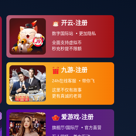
中文版
English