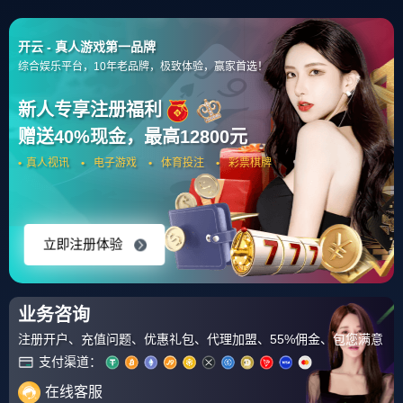
开云专注提供全球足球篮球赛事即时比分直播服务，kaiyun确保数据精准可靠。
中文版
English
Web navigation
Home
实时比分
Content
开云体育中国-冰原崩塌，秘鲁逆袭，2026世界杯F组
上演惊天逆转，阿方索·戴维斯独木难支
Publisher:开云世界杯2026
Time:2026-06-13
Number:90
2026年世界杯F组小组赛第二轮,在墨西哥城海拔2200米的阿兹特克体
育场内，一场足以载入世界杯史册的比赛正在上演，当主裁判吹响终
场哨音的那一刻，秘鲁球员们跪倒在草坪上，有人仰天怒吼，有人掩
面哭泣——这支南美劲旅在0比2落后的绝境下，用45分钟的时间完成