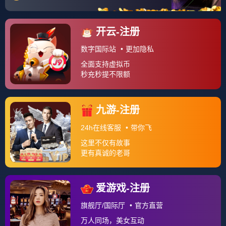
了不可思议的逆转，最终以3比2击败了北欧劲旅冰岛，而这场比赛的
主角，除了秘鲁人的不屈意志外，还有一位名字响彻全场的加拿大裔
冰岛球员——阿方索·戴维斯，他用近乎完美的个人表现，为这支冰岛
队注入了前所未有的活力，却终究没能阻挡秘鲁人疯狂的反扑。
这场比赛的开局,几乎是冰岛人的完美剧本，开场仅仅11分钟，阿方索
·戴维斯就在左路完成了一次标志性的长途奔袭，这位效力于拜仁慕尼
黑的超级边卫，从本方半场开始带球，连续突破三名秘鲁防守球员的
围堵，在禁区前沿送出一记精准的弧线球传中，中路跟进的古德约翰
森头槌破门，阿兹特克体育场内瞬间陷入一片死寂，只有冰岛球迷所
在的看台爆发出震耳欲聋的欢呼声，这粒进球完美诠释了戴维斯在这
支冰岛队中的核心地位——他既是防守端的定海神针，更是进攻端的
发动机。