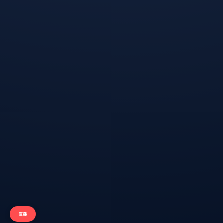
这场比赛过后,F组的出线形势变得更加扑朔迷离，秘鲁队凭借这场胜
利积4分暂时升至小组第一，冰岛队则与同组的尼日利亚队同积3分，
最后一轮他们将直接对话，争夺小组出线权，对于阿方索·这趟世界杯
之旅注定不会轻松，但他在阿兹特克体育场留下的那个孤独而坚毅的
背影，将成为本届世界杯最令人动容的画面之一，在这个英雄辈出的
时代，有些球员用奖杯定义伟大，而有些人，则用永不放弃的背影，
书写了另一种传奇。
Prev:开云下载-绝杀之夜，佩德里一记天外飞仙，智利破伊朗挺进四
强
Next:开云体育入口-东欧铁骑踏破中北美雄鹰，2026世界杯关键战，
罗马尼亚完胜哥斯达黎加，维尼修斯带队书写历史
沪ICP证3223452号KAIYUN SPORTS
Z-BlogPHP 1.7.4
中文版
English