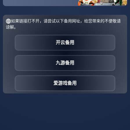
炮弹般直挂球门死角，将比分扳为1比2，这粒进球彻底点燃了秘鲁球
员的斗志，也撕裂了冰岛人心理那道看似坚不可摧的防线。
第67分钟,秘鲁人卷土重来，拉帕杜拉在禁区内接到队友的斜传球后，
用一脚充满想象力的脚后跟磕球，晃开了冰岛中后卫的防守，随后低
射远角得手，2比2！阿兹特克体育场彻底沸腾，秘鲁球迷的歌声震耳
欲聋，冰岛球员们开始出现慌乱，他们试图重新控制比赛节奏，但秘
鲁人的高位逼抢和快速传递，让他们几乎无法组织起有效的进攻，而
此刻的阿方索·戴维斯，依然在左路不知疲倦地奔跑，一次次用精准的
拦截和果断的上抢化解秘鲁队的攻势，他甚至在一次拼抢中头部被撞
破，鲜血顺着脸颊流下，但在简单包扎后，他咬牙坚持参加了比赛。
比赛的高潮在第82分钟到来,秘鲁队获得前场任意球，奎瓦将球吊入禁
区，冰岛后卫解围不远，皮球落到了禁区弧顶处的秘鲁替补前锋法尔
范脚下，这位35岁的老将没有做任何调整，迎球就是一脚凌空抽射，
皮球穿过禁区内密集的人群，带着轻微的变线钻入球网，3比2！秘鲁
队完成了惊天逆转，那一刻，整个阿兹特克体育场仿佛要爆炸一般，
秘鲁球员和教练组激动地拥抱在一起，而冰岛球员则纷纷瘫倒在草地
上，他们的眼神中充满了难以置信的绝望。