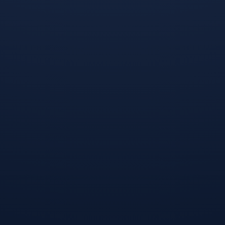
耀全场：不是奇迹，是习惯
26世界杯有什么主题，那一定是“梅西的谢幕战”，很多人以为，梅西在2
事实证明,他的决定无比正确。
的“强强对话”中，梅西几乎以一己之力扭转战局，他不仅贡献了一球一助
、突破、远射，每一次触球都让法国后防如临大敌，法国主帅德尚赛后感
他在场上无处不在，我们被压制得喘不过气来。”
战术层面的压制，更是意志层面的碾压，当梅西在第80分钟拼尽全力回
即将年满39岁的老将，而是一位依旧用热血燃烧绿茵的足球之神，赛后数
，全面占优，正如解说员感叹的那样：“阿根廷的全场压制，其实就是梅西的
美好，在于它的“一切皆有可能”
界杯，豪门对决带来视觉盛宴，芬兰大胜冰岛打破北欧力量平衡，梅西闪耀
情的舞台，无论你是豪门的拥趸，还是黑马的支持者，亦或是梅西的忠实
，梅西从容走向场边，双手指向天空，整个世界为之安静，那一刻，他不
6年的夏天，属于豪门，属于芬兰，属于每一个热爱足球的灵魂——而它,永