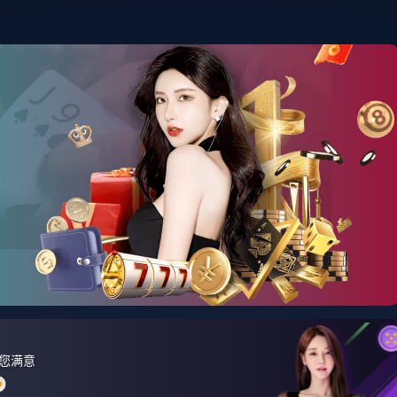
yun确保数据精准可靠。
实时比分
国际足球
赛程公布
Content