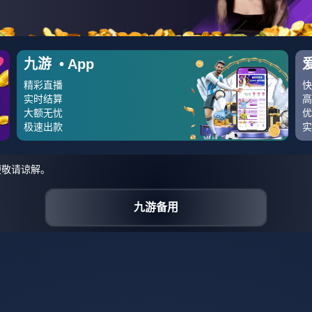
开云体育-2026世界杯烽烟再起，豪门强强对话震撼全
Publisher:开云世界杯2026
Time:2026-06-
注定是载入足球史册的年份，随着世界杯扩军至48支球队，绿茵场上烽烟
—当传统豪门在淘汰赛正面碰撞，当五星巴西遇上德意志战车，当潘帕斯雄
主旋律之外，北欧战场同样掀起惊涛骇浪——芬兰以一场酣畅淋漓的大胜
，全场压制”。
决：不是每一场强强对话都叫经典
界杯的淘汰赛抽签结果一出，全世界屏息以待，上半区，巴西对德国，两支历
遇上德国的钢铁意志，内马尔与穆西亚拉的针锋相对，菲尔米诺与哈弗茨
边路爆破率先破门，但德国在落后后展现惊人的战术执行力，京多安的中
负，巴西3:2险胜，但双方均展现出世界顶级的技战术水平,堪称本届世