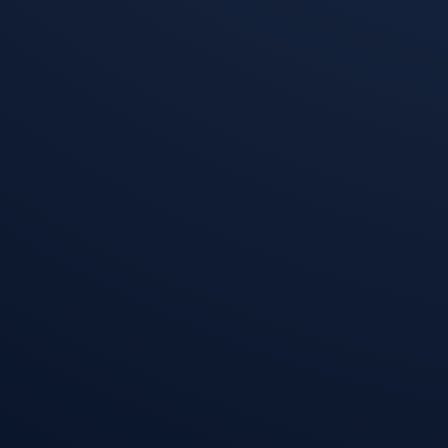
梅西闪
如果说20
再战一届，
在对阵法国
跑位、分球
依然没用，
这不仅仅是
的不是一位
球12比4
足球的
2026世
满悬念与激
当终场哨响
脚，202