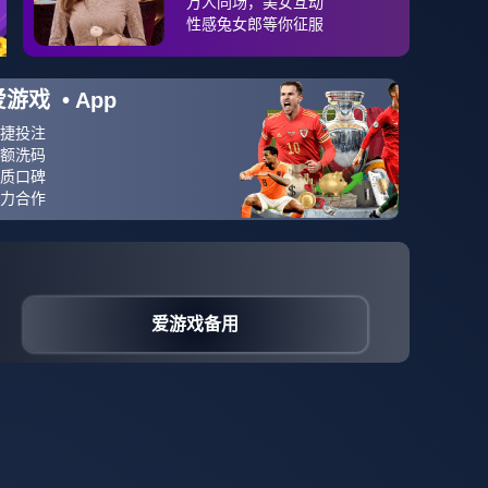
球，芬兰大胜冰岛，梅西全场闪耀引领王朝
16
Number:726
四起，群雄逐鹿，而最令全球球迷血脉贲张的，莫过于那些“强
鹰迎战高卢雄鸡，每一次交锋都堪称足球版“诸神之战”，在
击溃冰岛，而阿根廷巨星梅西，则以一己之力诠释了何为
史上夺得世界杯冠军最多的球队在1/8决赛狭路相逢，巴西
的锋线博弈，让这场比赛从第一分钟就燃爆全场，巴西凭借
场调度与萨内的快速反击令巴西防线风声鹤唳，比赛在加时
界杯最强的十六强战。