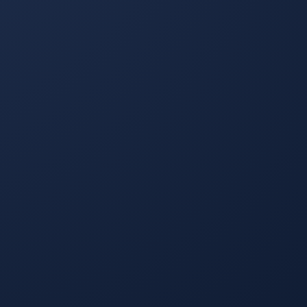
及的一道烈酒，赛前，外界普遍认为这将是一场胶着的对决
基抓住对方后卫回传失误，冷静推射破门，第28分钟，芬
越战越勇，冰岛则出现了罕见的崩盘，第55分钟、第73分
%，射门次数19比5，芬兰几乎实现了“全场压制”，赛后冰岛
从“黑马”到“劲旅”的蜕变，芬兰球迷在赛后高唱队歌，泪