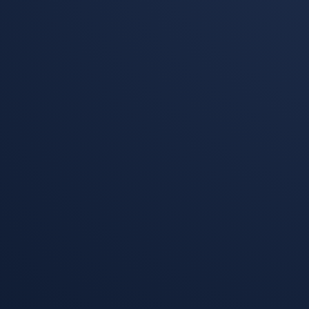
北欧内
如果说豪门
——两支球
芬兰从第一
兰中场卡马
钟、第88
主帅坦言：
这场胜利不
水与欢笑交