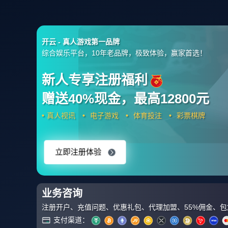
开云专注提供全球足球篮球赛事即时比分直播服务，kai
首页
赛程公布
世界杯热点
Contact us
Home