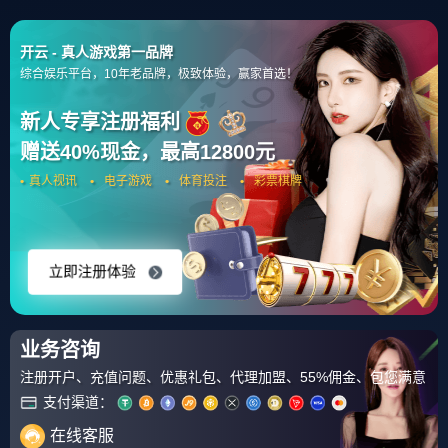
开云专注提供全球足球篮球赛事即时比分直播服务，kaiyun确保数据精准可靠。
中文版
English
Web navigation
Home
实时比分
Content
开云体育在线-非洲雄狮怒吼，喀麦隆力克比利时，奥
斯梅恩闪耀D组关键战
Publisher:开云世界杯2026
Time:2026-06-16
Number:83
2026年世界杯D组的出线形势,在昨晚经历了一场惊天动地的转折，当
主裁判吹响终场哨音的那一刻，喀麦隆国家体育场陷入了彻底的疯
狂，4万多名球迷的欢呼声几乎掀翻了整座体育场的穹顶，而在球场中
央，维克托·奥斯梅恩高高跃起，双拳紧握，眼中闪烁着英雄般的光