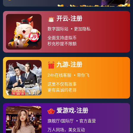
卫——阿方索·戴维斯，以一种近乎神话般的方式,成为了这场比赛的绝
对主角。
上半场：塞尔维亚的闪电战
比赛开始前，外界普遍认为这是一场势均力敌的较量，塞尔维亚拥有
米特罗维奇、弗拉霍维奇等锋线尖刀，摩洛哥则是上届世界杯的四强
黑马，齐耶赫、阿什拉夫等人正值巅峰，但谁也没想到,率先发难的竟
是塞尔维亚。
第11分钟，塞尔维亚中场科斯蒂奇在左路送出精准斜传，米特罗维奇
凭借强壮的身体扛住摩洛哥中卫阿格尔德，在禁区内一脚低射，皮球
击中远门柱内侧入网，1:0！阿兹特克体育场爆发出震耳欲聋的欢呼，
塞尔维亚球迷疯狂挥舞国旗,似乎看到了胜利的曙光。