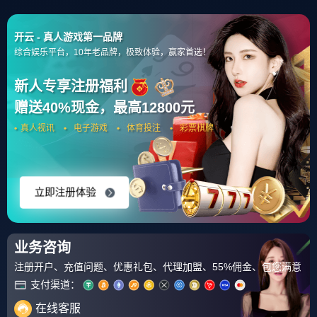
开云专注提供全球足球篮球赛事即时比分直播服务，kaiyun确保数据精准可靠。
中文版
English
Web navigation
Home
赛程公布
Content
世界杯2026-2026世界杯揭幕战惊天逆转，阿方索戴维
斯压哨绝杀，塞尔维亚惜败摩洛哥
Publisher:开云世界杯2026
Time:2026-06-20
Number:348
2026年6月8日，注定载入世界杯史册，这一天，墨西哥城的阿兹特克
体育场座无虚席，空气中弥漫着热浪与期待，2026世界杯揭幕战，塞
尔维亚对阵摩洛哥，两支球队在全世界数亿球迷的注视下，上演了一
场跌宕起伏、荡气回肠的进球大战，而最终，一位来自加拿大的左后