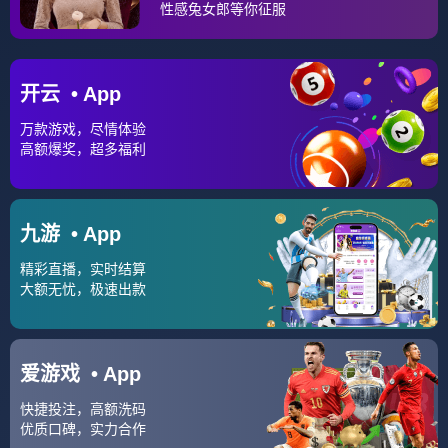
然而摩洛哥并未慌乱，他们延续了高位逼抢的战术传统，试图通过边
路速度撕开塞尔维亚防线，第28分钟，齐耶赫在右路内切，晃过两名
防守球员后，左脚兜出一记弧线球，皮球直挂死角，摩洛哥扳平比
分，1:1！全场气氛瞬间被点燃。
上半场后半段，塞尔维亚加大了进攻力度，第43分钟，塔迪奇开出角
球，中后卫米伦科维奇头球后蹭，皮球砸在摩洛哥门将布努的腿上弹
出，弗拉霍维奇跟进补射，2:1！塞尔维亚再次领先，半场结束时,塞
尔维亚球迷已经开始憧憬揭幕战的胜利。
下半场：摩洛哥的绝命反扑
易边再战，摩洛哥主帅雷格拉吉做出调整，换上了边锋鲍法尔，加强
边路爆破能力，这一变招很快奏效，第57分钟，阿什拉夫在右路高速
套边，下底传中，恩内斯里在中路抢点，用一记势大力沉的头球，将