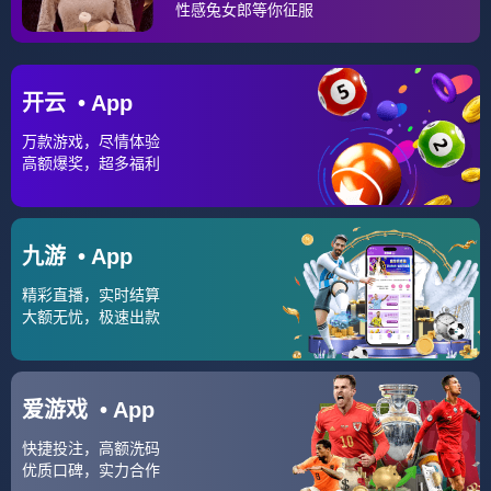
三笘薰,这位日本国家队的核心，凭借其在英超布莱顿锤炼出的顶级盘
带与突破能力，成为伊拉克最锋利的刀刃，下半场第52分钟，他在左
路连续过掉三名英格兰后卫，突入禁区后倒三角传中，队长侯赛因·阿
里跟进推射破门，1比2，这粒进球，像一针强心剂注入伊拉克全队。
此后,三笘薰几乎以一己之力撕碎了英格兰的防线，第67分钟，他在禁
区前沿假射真传，送出一记精妙的直塞，助攻前锋穆罕默德·卡里姆单
刀破门，2比2，英格兰队慌了，索斯盖特接连换人，但三笘薰的威胁
丝毫没有减弱。