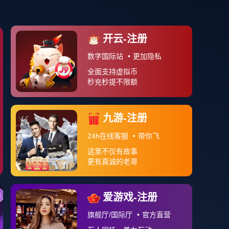
中文版
English