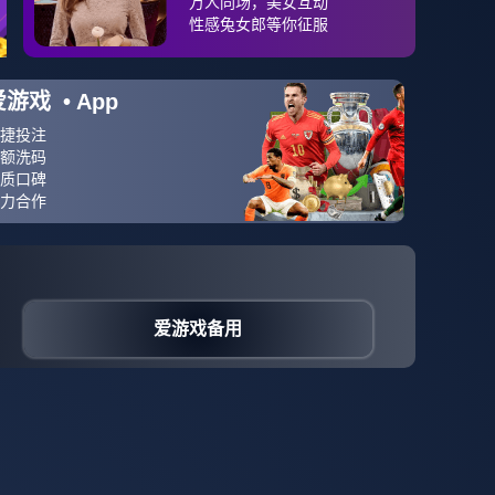
喉，巴西战车险遭冰岛掀翻
2
Number:1119
球与北欧海盗的碰撞，原本被认为是一场毫无悬念的比赛，却因
前锋——奥斯梅恩。
查利森在锋线上虎视眈眈，作为五次世界杯冠军得主，巴西
岛，巴西人理所当然地认为三分已经装入口袋。
，随后亲自主罚，皮球划出一道美妙弧线直挂死角，1-0，看
16年欧洲杯创造奇迹的球队，骨子里流淌着不屈的血液。
锋线上的奥斯梅恩，这位身高1米85的前锋，兼具北欧球员的
身，在距离球门25米处直接起脚远射！皮球如炮弹般飞向球
！
边再战，巴西主帅紧急调整战术，加强中场压迫，试图重新