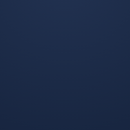
奥斯梅恩表演的终点,第88分钟，当所有人都以为比赛将以平局告终时，
区后冷静推射远角完成帽子戏法！3-2！冰岛队反超了比分！
巴西队疯狂反扑，内马尔和维尼修斯都曾获得绝佳机会，但冰岛队的防线在
奥斯梅恩用三个进球向世界证明，足球从来不缺少奇迹，冰岛这个人口仅有
巴西队，这支足球王国的霸主，也不得不承认，在这片冰原之火面前，他
梅恩被评选为本场最佳球员，他在接受采访时说：“很多人说我们不可能赢
而是为了创造历史。”