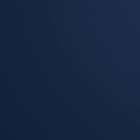
但这还不是
卫，突入禁
补时阶段,
响。
这场比赛,
奇篇章，而
赛后,奥斯
为了凑数，