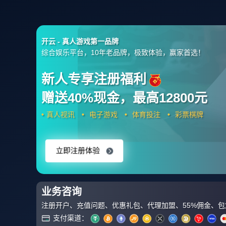
开云专注提供全球足球篮球赛事即时比分直播服务，kai
首页
赛程公布
世界杯热点
Contact us
Home