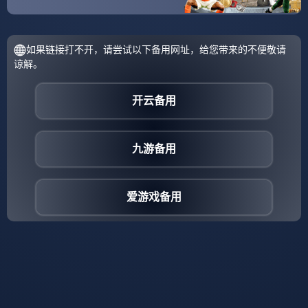
姆神勇扑出，危机并未解除，球在禁区内弹地后，卡塔尔后卫在解围
时略有犹豫，没有第一时间将球破坏出危险区域，说时迟，那时快，
哥伦比亚人路易斯·迪亚斯——这位在2026年正式拥有克罗地亚国籍并
火线入选国家队的“奇兵”——如同猎豹一般从人群中杀出，他抢在所
有人之前，用自己的非惯用脚右脚将球轻轻一捅，随后不等皮球落
地，转身一记势大力沉的左脚凌空抽射！皮球带着强烈的旋转，越过
门将的指尖，像一颗精准的制导导弹,狠狠砸入球门远角！