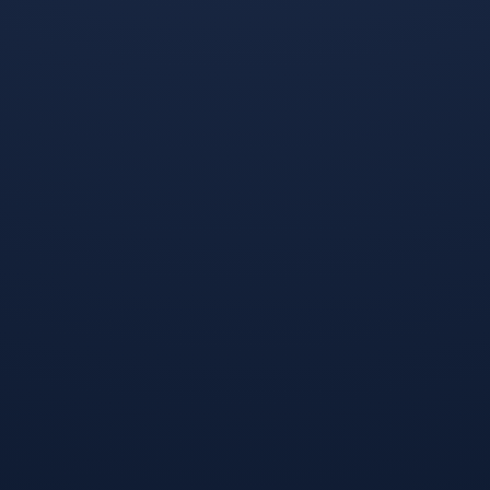
赛后新闻发布会上,乌拉圭主教练贝尔萨显得极为沮丧：“我们控制了
比赛，控制了节奏，控制了所有数据，但唯一没控制住的是比分，这
就是足球，有时候一个瞬间足以杀死你。”而哈兰德则被记者团团围
住，他平静地说：“我选择泰国，从来不是因为这里更容易，我是为了
让这个国家相信，梦想是可以成真的。”
在曼谷的大街小巷,数千万泰国球迷涌上街头，挥舞着国旗，高唱着哈
兰德的名字，有人点燃了烟花，有人哭成了泪人，有人爬上红绿灯高
举着“哈兰德，泰国之子”的横幅，这个夜晚，曼谷无人入眠，这个夜
晚，泰国足球第一次真正站在了世界舞台的中央。