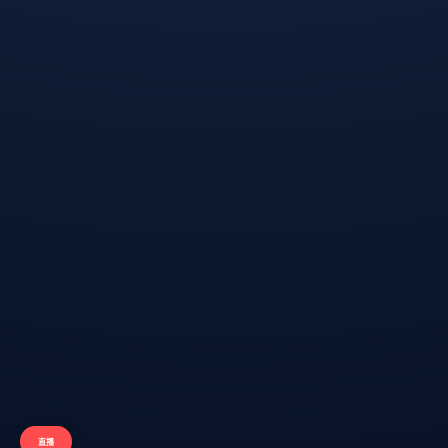
2026世界杯E组的这场较量,注定会成为世界杯历史上最令人难忘的冷
门之一，泰国队用一场不可思议的压哨绝杀，证明了足球从来不是排
名的游戏，而是勇气、信念与天才的碰撞，而哈兰德，那个被称为“挪
威怪兽”的超级前锋，用一记轻巧的脚弓推射，在泰国的土地上将自己
的名字永远刻入世界杯的传奇史册。
没有人知道泰国队最终能走多远,但在那一刻，在曼谷的夏夜里，一个
奇迹已经诞生，奇迹或许不会在每场比赛中降临，但只要有哈兰德
在，泰国人就永远有资格相信——下一分钟，就是奇迹发生的时刻。
Prev:开云体育官方网站-绝地反击奏凯歌—2026世界杯B组克罗地亚
绝杀瑞士，福登闪耀赛场
Next:开云体育平台APP-鹰击长空，一剑封喉，迪亚斯致命一击，克罗
地亚格子军团压垮卡塔尔沙漠之盾
沪ICP证3223452号KAIYUN SPORTS
Z-BlogPHP 1.7.4
中文版
English