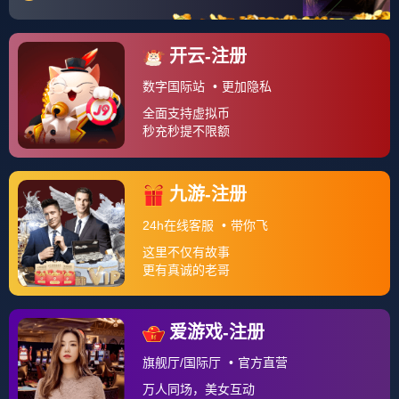
平老牌劲旅乌拉圭已是足以载入史册的胜利，足球的魅力恰恰在于，
它永远会有你意想不到的下一幕。
哨声未响,奇迹未止。
第94分钟17秒,泰国队后场断球发动最后的反击，中场核心颂克拉辛一
脚长传越过半场，落点并不完美，却恰好坠向乌拉圭禁区左侧，所有
乌拉圭后卫的注意力都集中在泰国前锋当达身上，没有人注意到，一
道红色身影正从右侧如幽灵般斜插禁区——那是替补登场的泰国归化
前锋、挪威裔的埃里克·哈兰德。
是的,你没有看错，就是那个哈兰德，2023年初，在泰国足协的长期游
说与曼城俱乐部的默许下，哈兰德凭借其母亲一方的泰国血统完成了
归化手续，从此身披泰国战袍征战国际赛场，这一决定在当时引发巨
大争议，泰国媒体称其为“世纪豪赌”，而欧洲足球评论者则嗤之以
鼻：“一个世界级前锋去亚洲球队刷数据？”面对质疑，哈兰德只回了
一句：“我母亲从小告诉我，泰国是她的家。”
这个“家”成为了他书写传奇的背景。
当颂克拉辛的长传在空中划过弧线,哈兰德已经启动，他先用一个身体