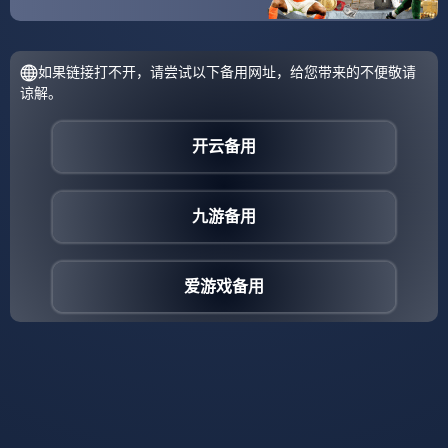
人叹为观止，而这一次，坎塞洛与中场群星的配合更是默契到了令人
咋舌的地步，多次二过一撞墙配合、边中结合、插上套边……克罗地
亚的进攻仿佛一部精密的机器,每一个零件都在正确的时间做着正确的
事情。
第67分钟，比赛的第二个转折点出现了，坎塞洛在边路接到莫德里奇
的长传，他没有选择直接传中，而是巧妙地将球回敲给插上的中场队
友，随后迅速前插，队友心领神会，一脚精准的直塞送到坎塞洛脚
下，后者突入禁区后冷静推射远角，球应声入网，2-1！这个进球，完
美诠释了克罗地亚进攻体系的精髓——默契、跑位、时机、执行力，
四个要素环环相扣，缺一不可，此后，克罗地亚又利用一次角球机会
扩大比分，3-1领先。
喀麦隆并未放弃，第83分钟，他们利用克罗地亚防线的一次松懈扳回
一城，比分变成3-2，悬念重新回来，最后十几分钟，喀麦隆发起了疯
狂的进攻，克罗地亚门前风声鹤唳，但就是在这种高压下，坎塞洛再
次挺身而出——他在右路连续两次关键的拦截，瓦解了对手的进攻，
并以一次精准的解围化解了最后时刻的险情，全场比赛结束哨声响起
的那一刻，克罗地亚球员相拥庆祝，而坎塞洛被队友团团围住,成为当