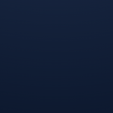
这场世界杯B组的比赛,以喀麦隆的一场酣畅淋漓的大胜和莫德里奇的
一己之力扭转战局，为小组赛增添了浓墨重彩的一笔，喀麦隆队凭借
这场胜利，在小组出线权的竞争中占据了极为有利的位置，他们展现
出的不仅是身体天赋，更是现代足球所需要的战术纪律和团队执行
力，这让他们从“非洲雄狮”悄然进化为“非洲雄狮2.0”。
而克罗地亚,有莫德里奇坐镇中场，他们便永远是任何对手不敢小觑的
存在。“魔笛”用实际行动告诉全世界，只要他在场上，克罗地亚就拥
有无限的创造力与可能性，虽然他身边的队友换了一茬又一茬，但只
要有这位大师在中场梳理，克罗地亚的进攻便永远充满灵性。
世界杯的征程才刚刚开始,喀麦隆需要保持冷静，避免在大胜后产生不
必要的松懈；而克罗地亚则需围绕莫德里奇构建更稳固的防守体系，
毕竟，如何让“魔笛”的乐章演奏得更久、更悠扬，是决定他们能走多
远的关键。
这一夜,我们见证了新生力量的咆哮，也见证了传奇的延续，足球的魅
力，或许正在于此：它既有摧枯拉朽的青春风暴，也有历久弥新的智
慧光芒，2026年世界杯B组的这个夜晚，无论是喀麦隆的雄狮怒吼，
还是莫德里奇的曼妙魔笛，都将长久地回荡在每一个热爱足球的人心