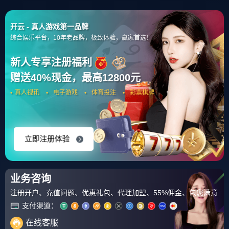
开云专注提供全球足球篮球赛事即时比分直播服务，kaiyun确保数据精准可靠。
中文版
English
Web navigation
Home
实时比分
Content
开云体育入口-喀麦隆雄狮怒吼，魔笛悠扬奏凯，2026
世界杯B组上演史诗之夜
Publisher:开云世界杯2026
Time:2026-06-28
Number:120
2026年的夏天,注定属于足球，属于激情，更属于那个让全世界屏住呼
吸的夜晚，当喀麦隆的雄狮在绿茵场上发出震彻云霄的怒吼，当瑞士
军刀的锋刃在非洲铁壁前黯然失色，当那位克罗地亚的“魔笛手”以近
乎神迹的表现征服全场——2026年世界杯B组的这场对决，注定被铭