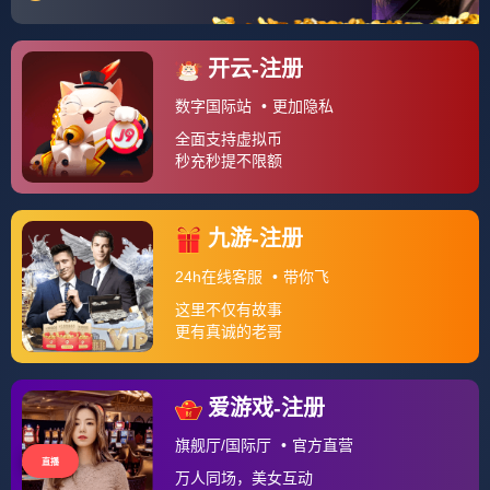
开云体育入口-2026世界杯历史重演，罗马尼亚完胜法国，孙兴慜闪耀，防守铸就奇迹
开云体育app-奇迹之夜，京多安导演惊天逆转，加纳碾压厄瓜多尔挺进2026世界杯16强
开云APP-魔幻夜，厄瓜多尔逆转克罗地亚，萨卡如天神下凡
开云体育官方网站-绿茵惊魂，2026世界杯H组，英格兰险胜伊拉克，哈兰德独造三球闪耀全场
世界杯2026-英雄的黄昏与黎明，德布劳内用一记绝杀，让2026世界杯G组战火燃至沸点
‹‹
‹
1
2
3
4
5
6
7
8
9
10
›
››
沪ICP证3223452号KAIYUN SPORTS
Z-BlogPHP 1.7.4
中文版
English